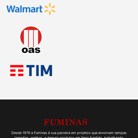
Desde 1979 a Fuminas é sua parceira em projetos que envolvam tampas
tampões, grelhas, e demais produtos em ferro fundido, trabalhando